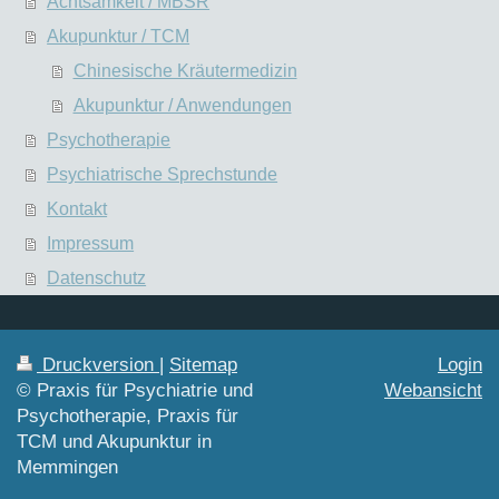
Achtsamkeit / MBSR
Akupunktur / TCM
Chinesische Kräutermedizin
Akupunktur / Anwendungen
Psychotherapie
Psychiatrische Sprechstunde
Kontakt
Impressum
Datenschutz
Druckversion
|
Sitemap
Login
© Praxis für Psychiatrie und
Webansicht
Psychotherapie, Praxis für
TCM und Akupunktur in
Memmingen